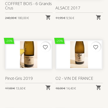
COFFRET BOIS - 6 Grands
Crus
ALSACE 2017


240,00 €
180,00 €
11,95 €
9,56 €
-20%
-20%
favorite_border
favorite_border
Pinot-Gris 2019
O2 - VIN DE FRANCE


17,00 €
13,60 €
18,00 €
14,40 €