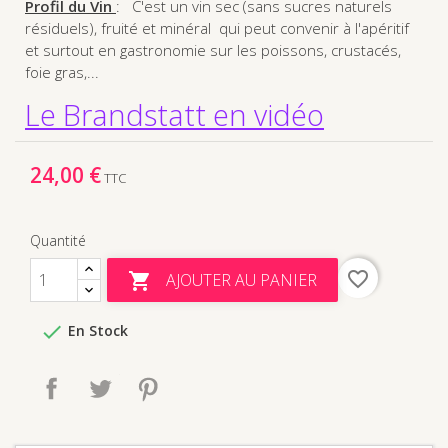
Profil du Vin
: C'est un vin sec (sans sucres naturels
résiduels), fruité et minéral qui peut convenir à l'apéritif
et surtout en gastronomie sur les poissons, crustacés,
foie gras,...
Le Brandstatt en vidéo
24,00 €
TTC
Quantité
favorite_border
AJOUTER AU PANIER


En Stock
Partager
Tweet
Pinterest