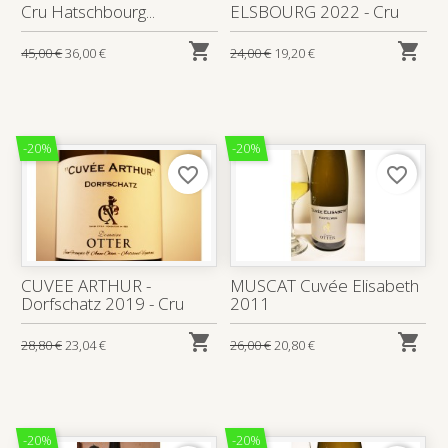
Cru Hatschbourg...
ELSBOURG 2022 - Cru


45,00 €
36,00 €
24,00 €
19,20 €
-20%
-20%
favorite_border
favorite_border
CUVEE ARTHUR -
MUSCAT Cuvée Elisabeth
Dorfschatz 2019 - Cru
2011


28,80 €
23,04 €
26,00 €
20,80 €
-20%
-20%