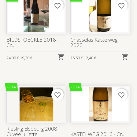
favorite_border
favorite_border
BILDSTOECKLE 2018 -
Chasselas Kastelweg
Cru
2020


24,00 €
19,20 €
15,50 €
12,40 €
-20%
-20%
favorite_border
favorite_border
Riesling Elsbourg 2008
Cuvée Juliette...
KASTELWEG 2016 - Cru