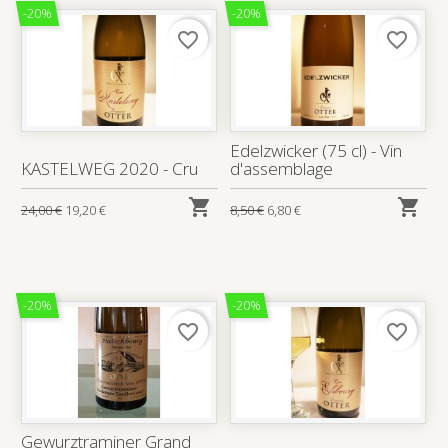
-20%
-20%
favorite_border
favorite_border
Edelzwicker (75 cl) - Vin
KASTELWEG 2020 - Cru
d'assemblage


24,00 €
19,20 €
8,50 €
6,80 €
-20%
-20%
favorite_border
favorite_border
Gewurztraminer Grand