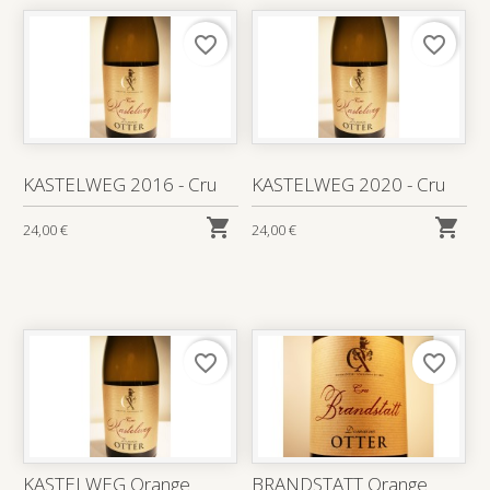
favorite_border
favorite_border
KASTELWEG 2016 - Cru
KASTELWEG 2020 - Cru


24,00 €
24,00 €
favorite_border
favorite_border
KASTELWEG Orange
BRANDSTATT Orange