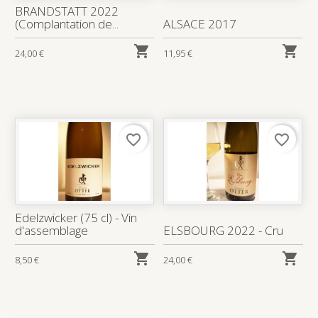
BRANDSTATT 2022
(Complantation de...
ALSACE 2017


24,00 €
11,95 €
favorite_border
favorite_border
Edelzwicker (75 cl) - Vin
d'assemblage
ELSBOURG 2022 - Cru


8,50 €
24,00 €