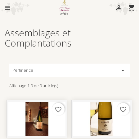



Assemblages et
Complantations

Pertinence
Affichage 1-9 de 9 article(s)
favorite_border
favorite_border