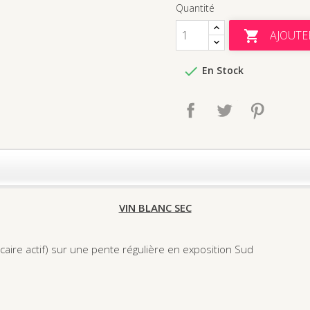
Quantité
AJOUTE


En Stock
Partager
Tweet
Pinteres
VIN BLANC SEC
alcaire actif) sur une pente régulière en exposition Sud