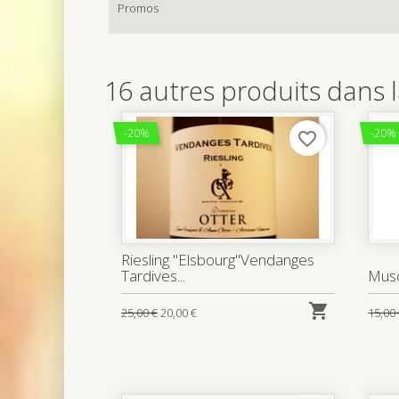
Promos
16 autres produits dans 
-20%
-20%
favorite_border
Riesling "Elsbourg"Vendanges
Tardives...
Musc

25,00 €
20,00 €
15,00