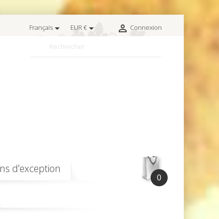



Français
EUR €
Connexion

ins d'exception
0