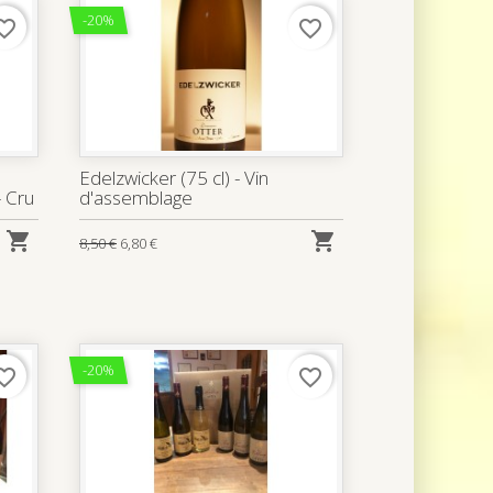
-20%
rite_border
favorite_border
Edelzwicker (75 cl) - Vin
 Cru
d'assemblage


8,50 €
6,80 €
-20%
rite_border
favorite_border