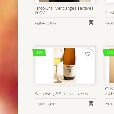
Pinot-Gris "Vendanges Tardives
2007"
Ries

29,80 €
23,84 €
15,00
-20%
-20%
favorite_border
CUVE
Kastelweg 2015 "Les Epices"
2019

16,00 €
12,80 €
28,80