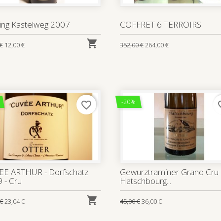
ling Kastelweg 2007
COFFRET 6 TERROIRS

 €
12,00 €
352,00 €
264,00 €
-20%
favorite_border
favo
E ARTHUR - Dorfschatz
Gewurztraminer Grand Cru
 - Cru
Hatschbourg...

 €
23,04 €
45,00 €
36,00 €