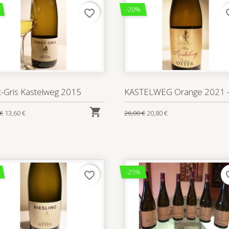
-20%
favorite_border
favo
t-Gris Kastelweg 2015
KASTELWEG Orange 2021 -

 €
13,60 €
26,00 €
20,80 €
-25%
favorite_border
favo