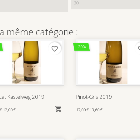
20
la même catégorie :
-20%
favorite_border
favo
at Kastelweg 2019
Pinot-Gris 2019

 €
12,00 €
17,00 €
13,60 €