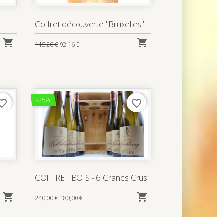
Coffret découverte "Bruxelles"


115,20 €
92,16 €
-25%
rite_border
favorite_border
COFFRET BOIS - 6 Grands Crus


240,00 €
180,00 €