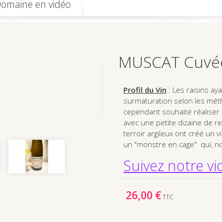
Domaine en vidéo
MUSCAT Cuvée
Profil du Vin
: Les raisins ay
surmaturation selon les mét
cependant souhaité réaliser u
avec une petite dizaine de r
terroir argileux ont créé un v
un "monstre en cage" qui, no
Suivez notre v
26,00 €
TTC