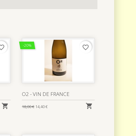
-20%
rite_border
favorite_border
O2 - VIN DE FRANCE


18,00 €
14,40 €