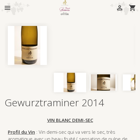



Gewurztraminer 2014
VIN BLANC DEMI-SEC
Profil du Vin
: Vin demi-sec qui va vers le sec, très
aromatique avec un beau fruité ( sensation de pulpe de