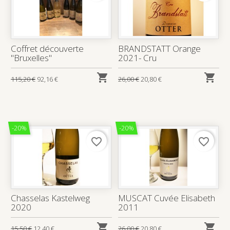
Coffret découverte
BRANDSTATT Orange
"Bruxelles"
2021- Cru


115,20 €
92,16 €
26,00 €
20,80 €
-20%
-20%
favorite_border
favorite_border
Chasselas Kastelweg
MUSCAT Cuvée Elisabeth
2020
2011


15,50 €
12,40 €
26,00 €
20,80 €