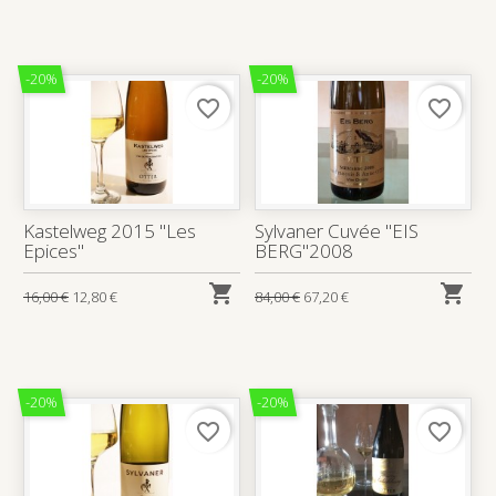
-20%
-20%
favorite_border
favorite_border
Kastelweg 2015 "Les
Sylvaner Cuvée "EIS
Epices"
BERG"2008


16,00 €
12,80 €
84,00 €
67,20 €
-20%
-20%
favorite_border
favorite_border