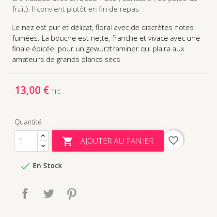
fruit). Il convient plutôt en fin de repas
Le nez est pur et délicat, floral avec de discrètes notes
fumées. La bouche est nette, franche et vivace avec une
finale épicée, pour un gewurztraminer qui plaira aux
amateurs de grands blancs secs
13,00 €
TTC
Quantité
favorite_border
AJOUTER AU PANIER


En Stock
Partager
Tweet
Pinterest