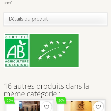
années
Détails du produit
16 autres produits dans la
même catégorie :
-20%
-20%
favorite_border
favorite_border