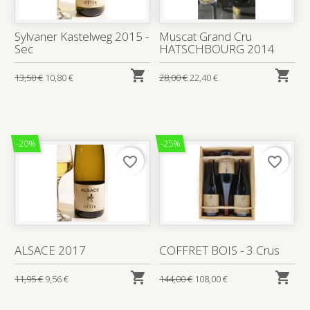
Sylvaner Kastelweg 2015 -
Muscat Grand Cru
Sec
HATSCHBOURG 2014


13,50 €
10,80 €
28,00 €
22,40 €
-20%
-25%
favorite_border
favorite_border
ALSACE 2017
COFFRET BOIS - 3 Crus


11,95 €
9,56 €
144,00 €
108,00 €