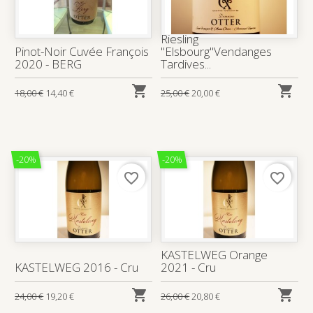
Riesling
Pinot-Noir Cuvée François
"Elsbourg"Vendanges
2020 - BERG
Tardives...


18,00 €
14,40 €
25,00 €
20,00 €
-20%
-20%
favorite_border
favorite_border
KASTELWEG Orange
KASTELWEG 2016 - Cru
2021 - Cru


24,00 €
19,20 €
26,00 €
20,80 €