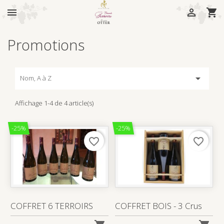



Promotions

Nom, A à Z
Affichage 1-4 de 4 article(s)
-25%
-25%
favorite_border
favorite_border
COFFRET 6 TERROIRS
COFFRET BOIS - 3 Crus