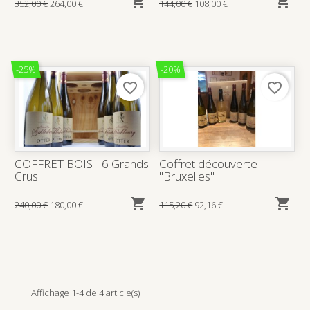


352,00 €
264,00 €
144,00 €
108,00 €
-25%
-20%
favorite_border
favorite_border
COFFRET BOIS - 6 Grands
Coffret découverte
Crus
"Bruxelles"


240,00 €
180,00 €
115,20 €
92,16 €
Affichage 1-4 de 4 article(s)