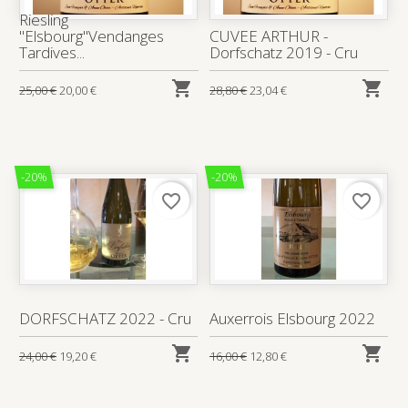
Riesling
"Elsbourg"Vendanges
CUVEE ARTHUR -
Tardives...
Dorfschatz 2019 - Cru


25,00 €
20,00 €
28,80 €
23,04 €
-20%
-20%
favorite_border
favorite_border
DORFSCHATZ 2022 - Cru
Auxerrois Elsbourg 2022


24,00 €
19,20 €
16,00 €
12,80 €