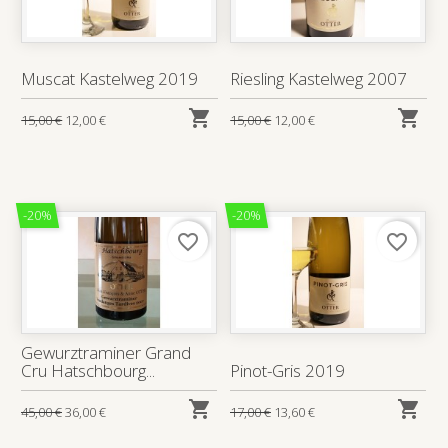
Muscat Kastelweg 2019
Riesling Kastelweg 2007


15,00 €
12,00 €
15,00 €
12,00 €
-20%
-20%
favorite_border
favorite_border
Gewurztraminer Grand
Cru Hatschbourg...
Pinot-Gris 2019


45,00 €
36,00 €
17,00 €
13,60 €