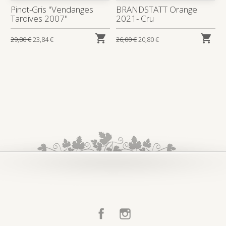
Pinot-Gris "Vendanges
BRANDSTATT Orange
Tardives 2007"
2021- Cru


29,80 €
23,84 €
26,00 €
20,80 €
Facebook
Instagram