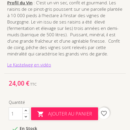
Profil du Vin
: C'est un vin sec, confit et gourmand. Les
raisins de ce pinot-gris poussent sur une parcelle plantée
à 10 000 pieds à l'hectare à l'instar des vignes de
Bourgogne. Le vin issu de ses raisins a été élevé
(fermentation et élevage sur lies) trois années en demi-
muids (barrique de 500 litres). Puissant, minéral, il est
d'une grande fraîcheur et d'une agréable finesse. Confit
de coing, pêche des vignes sont relevés par cette
minéralité qui caractérise les grands vins de garde.
Le Kastelweg en vidéo
24,00 €
TTC
Quantité
favorite_border
AJOUTER AU PANIER


En Stock