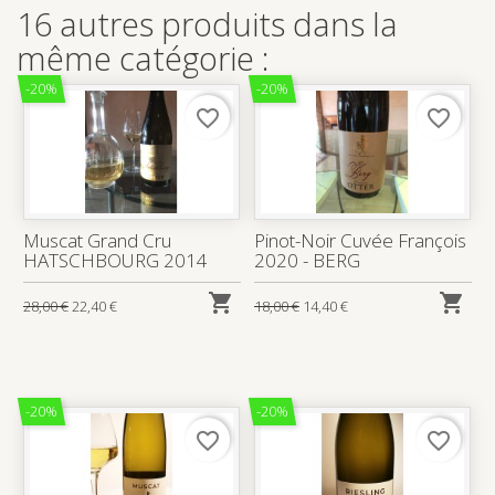
16 autres produits dans la
même catégorie :
-20%
-20%
favorite_border
favorite_border
Muscat Grand Cru
Pinot-Noir Cuvée François
HATSCHBOURG 2014
2020 - BERG


28,00 €
22,40 €
18,00 €
14,40 €
-20%
-20%
favorite_border
favorite_border