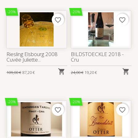
-20%
-20%
favorite_border
favorite_border
Riesling Elsbourg 2008
BILDSTOECKLE 2018 -
Cuvée Juliette...
Cru


109,00 €
87,20 €
24,00 €
19,20 €
-20%
-20%
favorite_border
favorite_border