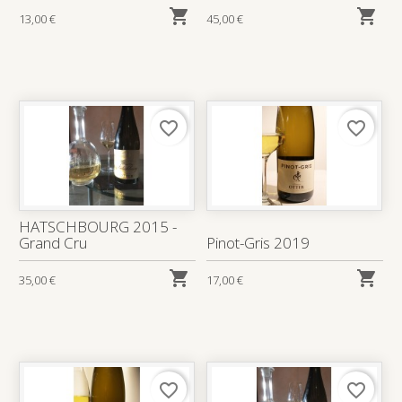


13,00 €
45,00 €
favorite_border
favorite_border
HATSCHBOURG 2015 -
Grand Cru
Pinot-Gris 2019


35,00 €
17,00 €
favorite_border
favorite_border