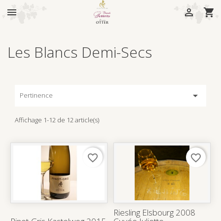



Les Blancs Demi-Secs

Pertinence
Affichage 1-12 de 12 article(s)
favorite_border
favorite_border
Riesling Elsbourg 2008