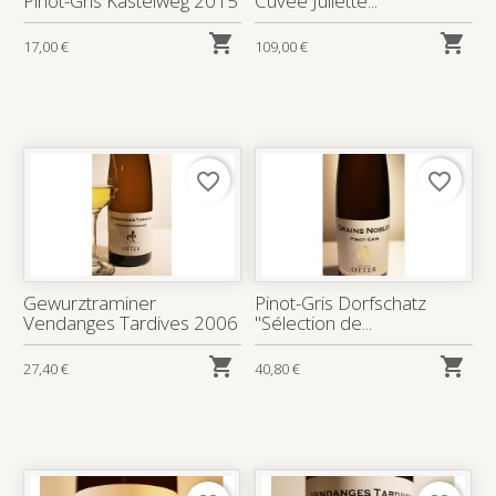
Pinot-Gris Kastelweg 2015
Cuvée Juliette...


17,00 €
109,00 €
favorite_border
favorite_border
Gewurztraminer
Pinot-Gris Dorfschatz
Vendanges Tardives 2006
"Sélection de...


27,40 €
40,80 €