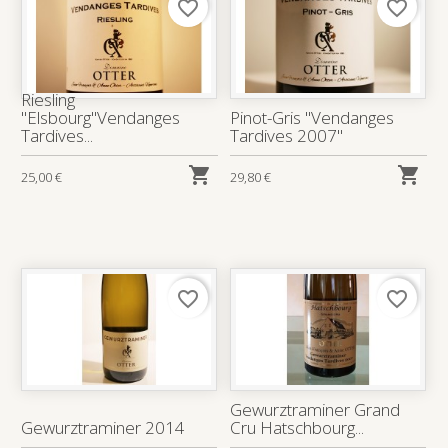
favorite_border
favorite_border
Riesling
"Elsbourg"Vendanges
Pinot-Gris "Vendanges
Tardives...
Tardives 2007"


25,00 €
29,80 €
favorite_border
favorite_border
Gewurztraminer Grand
Gewurztraminer 2014
Cru Hatschbourg...