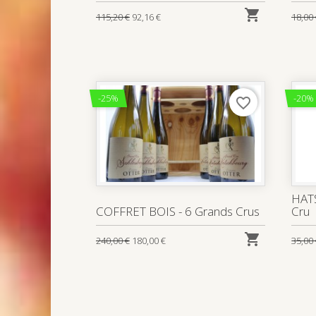

115,20 €
92,16 €
18,00
-25%
-20%
favorite_border
HAT
COFFRET BOIS - 6 Grands Crus
Cru

240,00 €
180,00 €
35,00