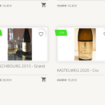

 €
14,40 €
13,00 €
10,40 €
-20%
favorite_border
favo
SCHBOURG 2015 - Grand
KASTELWEG 2020 - Cru

 €
28,00 €
24,00 €
19,20 €