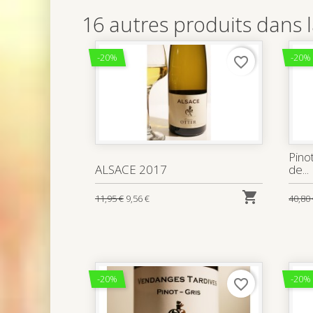
16 autres produits dans 
-20%
-20%
favorite_border
Pino
ALSACE 2017
de...

11,95 €
9,56 €
40,80
-20%
-20%
favorite_border