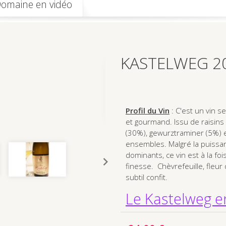
Domaine en vidéo
KASTELWEG 20
Profil du Vin
: C'est un vin s
et gourmand. Issu de raisins
(30%), gewurztraminer (5%) e
ensembles. Malgré la puissan
dominants, ce vin est à la fo
finesse. Chèvrefeuille, fleur
subtil confit.
Le Kastelweg e