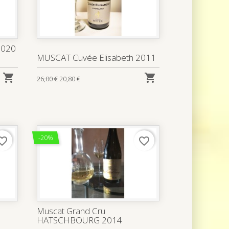
2020
MUSCAT Cuvée Elisabeth 2011


26,00 €
20,80 €
-20%
rite_border
favorite_border
Muscat Grand Cru
HATSCHBOURG 2014