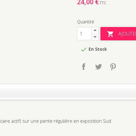
24,00 €
TTC
Quantité
AJOUTE


En Stock
Partager
Tweet
Pinteres
alcaire actif) sur une pente régulière en exposition Sud