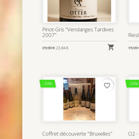
Pinot-Gris "Vendanges Tardives
2007"
Ries

29,80 €
23,84 €
15,00
-20%
-20%
favorite_border
Coffret découverte "Bruxelles"
O2 