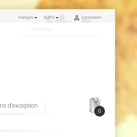



Français
EUR €
Connexion

ins d'exception
0