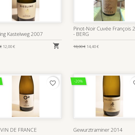
Pinot-Noir Cuvée François 
ling Kastelweg 2007
- BERG

 €
12,00 €
18,00 €
14,40 €
-20%
favorite_border
favo
- VIN DE FRANCE
Gewurztraminer 2014