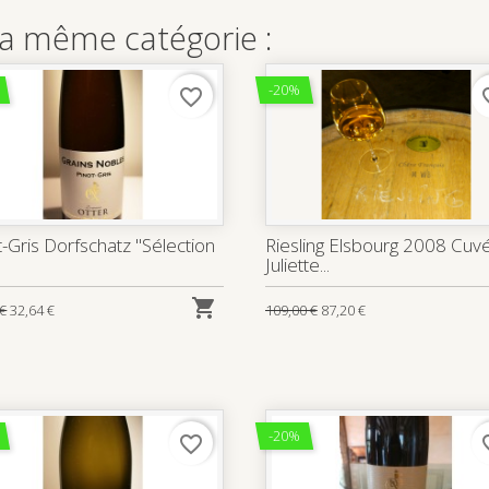
la même catégorie :
-20%
favorite_border
favo
t-Gris Dorfschatz "Sélection
Riesling Elsbourg 2008 Cuv
Juliette...

 €
32,64 €
109,00 €
87,20 €
-20%
favorite_border
favo