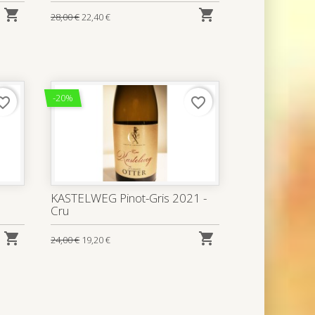


28,00 €
22,40 €
-20%
rite_border
favorite_border
KASTELWEG Pinot-Gris 2021 -
Cru


24,00 €
19,20 €