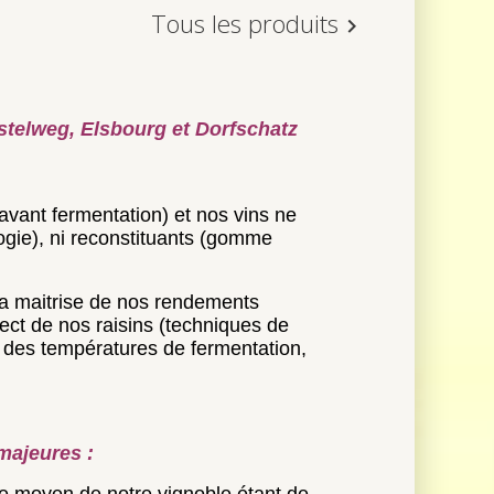
(avant fermentation) et nos vins ne
ogie), ni reconstituants (gomme
 la maitrise de nos rendements
pect de nos raisins (techniques de
se des températures de fermentation,
majeures :
e moyen de notre vignoble étant de
ignes jeunes
ique de nos sols et influe sur les
.
i les façons culturales et les