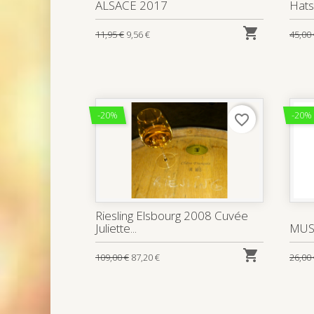
-20%
-20%
favorite_border
Riesling Elsbourg 2008 Cuvée
Juliette...
MUSC

109,00 €
87,20 €
26,00
A partir des Grands Crus Hatsc