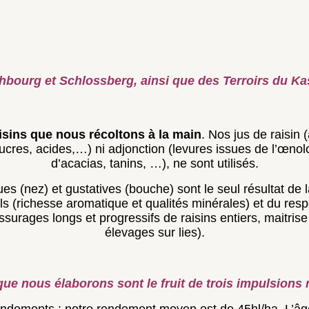
isins que nous récoltons à la main
. Nos jus de raisin 
ucres, acides,…) ni adjonction (levures issues de l’œnol
d’acacias, tanins, …), ne sont utilisés.
ques (nez) et gustatives (bouche) sont le seul résultat de
ols (richesse aromatique et qualités minérales) et du res
ssurages longs et progressifs de raisins entiers, maitri
élevages sur lies).
que nous élaborons sont le fruit de trois impulsions 
dements : notre rendement moyen est de 45hl/ha. L’âg
ous est possible de produire peu plus aisément que sur v
que de nos vignes : ce qui rend possible l’activité biolog
caractéristiques aromatiques et structurelles de nos vins
os terroirs a produire d’excellents voire de grands vins s