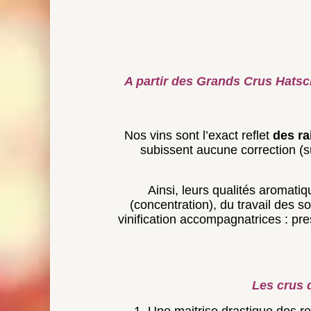
Nos vins sont l’exact reflet
des
ra
subissent aucune correction (s
Ainsi, leurs qualités aromati
(concentration), du travail des s
vinification accompagnatrices : pre
Les crus 
1. Une maitrise drastique des ren
35ans, il n
2. La conduite en culture biologi
3.L’aptitude incontestée de n