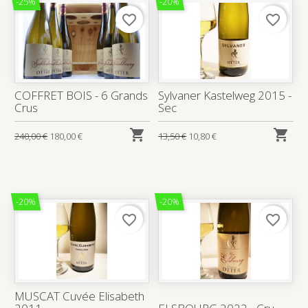
-25%
-20%
favorite_border
favorite_border
COFFRET BOIS - 6 Grands
Sylvaner Kastelweg 2015 -
Crus
Sec


240,00 €
180,00 €
13,50 €
10,80 €
-20%
-20%
favorite_border
favorite_border
MUSCAT Cuvée Elisabeth