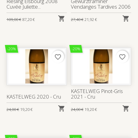
Riesling Elsbourg 2008
Gewurztraminer
Cuvée Juliette...
Vendanges Tardives 2006


109,00 €
87,20 €
27,40 €
21,92 €
-20%
-20%
favorite_border
favorite_border
KASTELWEG Pinot-Gris
KASTELWEG 2020 - Cru
2021 - Cru


24,00 €
19,20 €
24,00 €
19,20 €