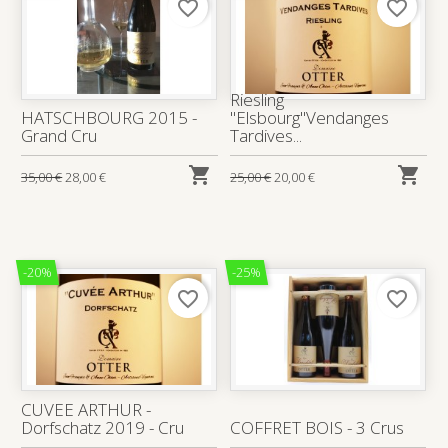
favorite_border
favorite_border
Riesling
HATSCHBOURG 2015 -
"Elsbourg"Vendanges
Grand Cru
Tardives...


35,00 €
28,00 €
25,00 €
20,00 €
-20%
-25%
favorite_border
favorite_border
CUVEE ARTHUR -
Dorfschatz 2019 - Cru
COFFRET BOIS - 3 Crus