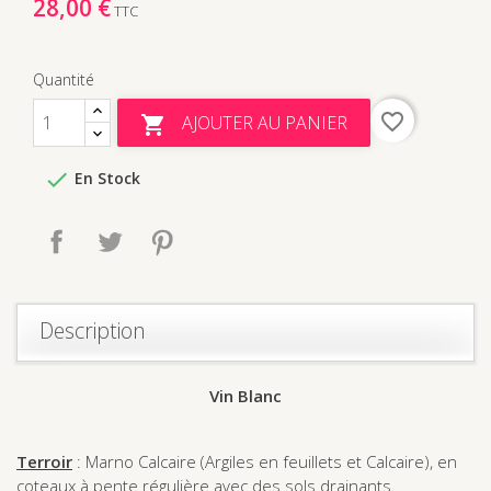
28,00 €
TTC
Quantité
favorite_border
AJOUTER AU PANIER


En Stock
Partager
Tweet
Pinterest
Description
Vin Blanc
Terroir
: Marno Calcaire (Argiles en feuillets et Calcaire), en
coteaux à pente régulière avec des sols drainants.