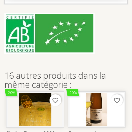
16 autres produits dans la
même catégorie :
-20%
-20%
favorite_border
favorite_border