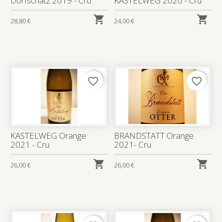
Dorfschatz 2019 - Cru
KASTELWEG 2020 - Cru


28,80 €
24,00 €
favorite_border
favorite_border
KASTELWEG Orange
BRANDSTATT Orange
2021 - Cru
2021- Cru


26,00 €
26,00 €