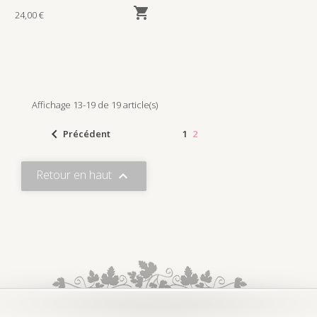

24,00 €
Affichage 13-19 de 19 article(s)

Précédent
1
2
Retour en haut
