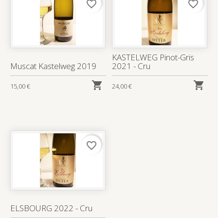
favorite_border
favorite_border
KASTELWEG Pinot-Gris
Muscat Kastelweg 2019
2021 - Cru


15,00 €
24,00 €
favorite_border
ELSBOURG 2022 - Cru