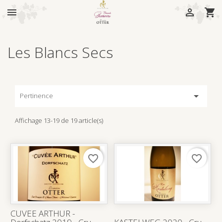



Les Blancs Secs

Pertinence
Affichage 13-19 de 19 article(s)
favorite_border
favorite_border
CUVEE ARTHUR -