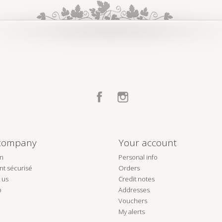
Facebook
Instagram
company
Your account
on
Personal info
t sécurisé
Orders
 us
Credit notes
p
Addresses
Vouchers
My alerts