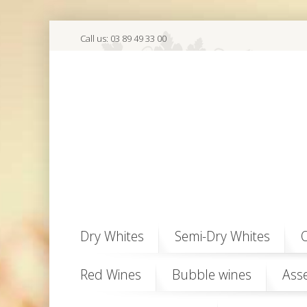
Call us:
03 89 49 33 00
Dry Whites
Semi-Dry Whites
O
Red Wines
Bubble wines
Ass