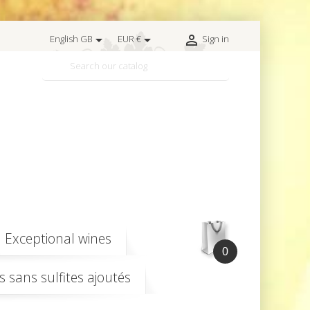



English GB
EUR €
Sign in

Exceptional wines
0
s sans sulfites ajoutés