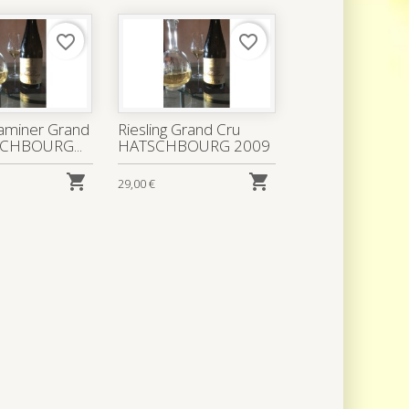
favorite_border
favorite_border
aminer Grand
Riesling Grand Cru
SCHBOURG...
HATSCHBOURG 2009


29,00 €