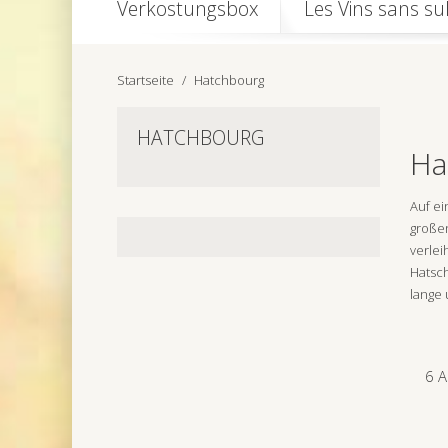
Verkostungsbox
Les Vins sans sul
Startseite
Hatchbourg
HATCHBOURG
Ha
Auf ei
großen
verlei
Hatsch
lange 
6 A