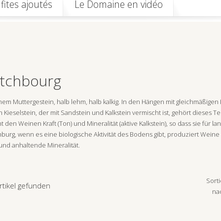
fites ajoutés
Le Domaine en vidéo
tchbourg
nem Muttergestein, halb lehm, halb kalkig. In den Hängen mit gleichmäßigen
 Kieselstein, der mit Sandstein und Kalkstein vermischt ist, gehört dieses T
ht den Weinen Kraft (Ton) und Mineralität (aktive Kalkstein), so dass sie für 
burg, wenn es eine biologische Aktivität des Bodens gibt, produziert Weine vo
und anhaltende Mineralität.
Sorti
rtikel gefunden
na