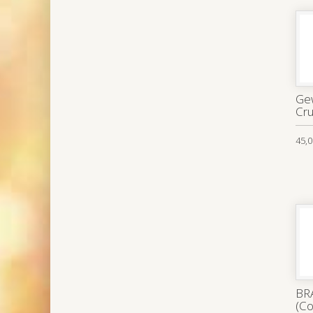
Ge
Cru
45,0
BR
(Co