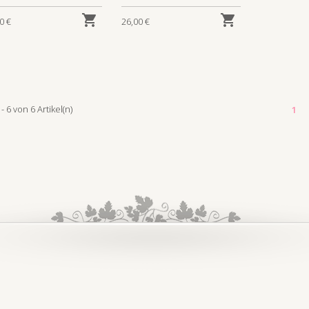


0 €
26,00 €
 - 6 von 6 Artikel(n)
1