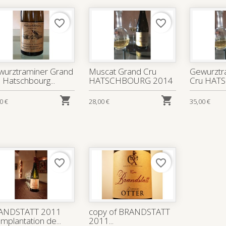
favorite_border
favorite_border
wurztraminer Grand
Muscat Grand Cru
Gewurztr
 Hatschbourg...
HATSCHBOURG 2014
Cru HAT


0 €
28,00 €
35,00 €
favorite_border
favorite_border
ANDSTATT 2011
copy of BRANDSTATT
mplantation de...
2011...