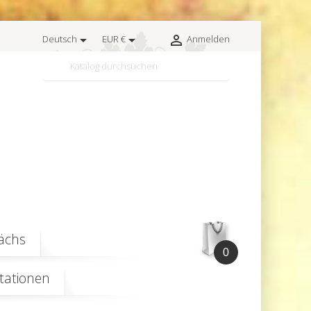



Deutsch
EUR €
Anmelden

ächs
0
ationen