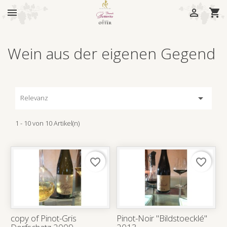



Wein aus der eigenen Gegend

Relevanz
1 - 10 von 10 Artikel(n)
favorite_border
favorite_border
copy of Pinot-Gris
Pinot-Noir "Bildstoecklé"