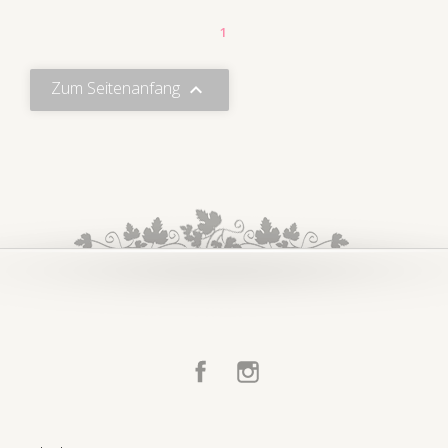
1
Zum Seitenanfang

Facebook
Instagram