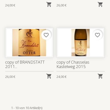


24,00 €
26,00 €
favorite_border
favorite_border
copy of BRANDSTATT
copy of Chasselas
2011...
Kastelweg 2015


26,00 €
24,00 €
1 - 10 von 10 Artikel(n)