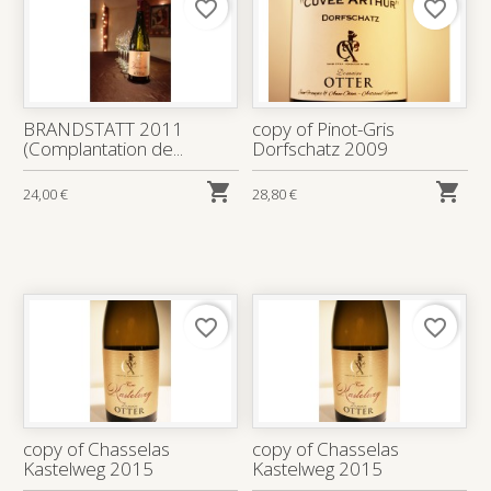
favorite_border
favorite_border
BRANDSTATT 2011
copy of Pinot-Gris
(Complantation de...
Dorfschatz 2009


24,00 €
28,80 €
favorite_border
favorite_border
copy of Chasselas
copy of Chasselas
Kastelweg 2015
Kastelweg 2015