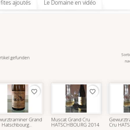
fites ajoutés
Le Domaine en vidéo
Sorti
rtikel gefunden
na
favorite_border
favorite_border
wurztraminer Grand
Muscat Grand Cru
Gewurztr
 Hatschbourg...
HATSCHBOURG 2014
Cru HAT