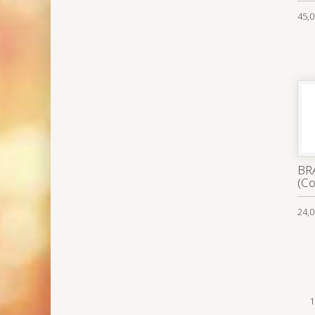
45,0
BR
(Co
24,0
1