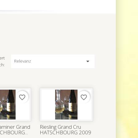
ert

Relevanz
ch:
favorite_border
favorite_border
aminer Grand
Riesling Grand Cru
SCHBOURG...
HATSCHBOURG 2009