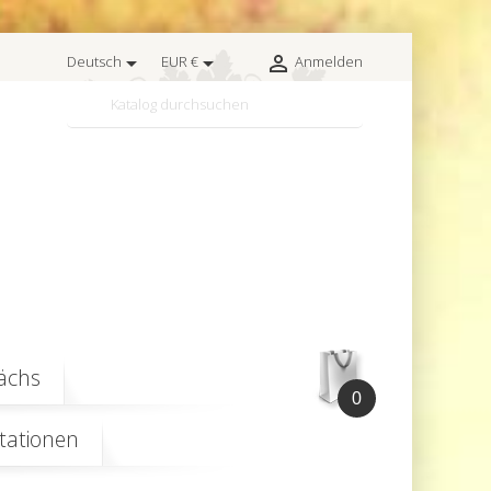



Deutsch
EUR €
Anmelden

ächs
0
ationen